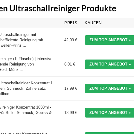
ten Ultraschallreiniger Produkte
PREIS
KAUFEN
traschallreiniger mit
heffiziente Reinigung mit
42,99 €
ZUM TOP ANGEBOT »
wellen-Prinz ...
einiger (1l Flasche) | intensive
ende Reinigung von
6,01 €
ZUM TOP ANGEBOT »
Gold, Münz ...
aschallreiniger Konzentrat I
llen, Schmuck, Zahnersatz,
17,99 €
ZUM TOP ANGEBOT »
llbad ...
lreiniger Konzentrat 1030ml -
 Für Brille, Schmuck, Gebiss &
13,99 €
ZUM TOP ANGEBOT »
..