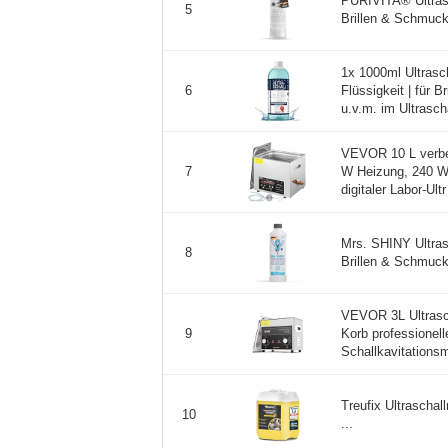
PURIVITA® Ultrasc
5
Brillen & Schmuck
1x 1000ml Ultrasch
Flüssigkeit | für 
6
u.v.m. im Ultrascha
VEVOR 10 L verbes
W Heizung, 240 W U
7
digitaler Labor-Ultr 
Mrs. SHINY Ultrasc
8
Brillen & Schmuck,
VEVOR 3L Ultrasch
Korb professionelle
9
Schallkavitations
Treufix Ultraschal
10
...