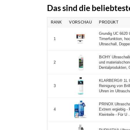
Das sind die beliebtes
RANK
VORSCHAU
PRODUKT
Grundig UC 6620 Ul
Timerfunktion, hoc
1
Ultraschall, Doppel
BiOHY Ultraschallr
und materialschon
2
Dentalprodukten, 
KLARBERG® 1L Ultr
Reinigung von Bri
3
Uhren im Ultrascha
PRINOX Ultraschal
Extrem ergiebig -
4
Kleinteile - Für U .