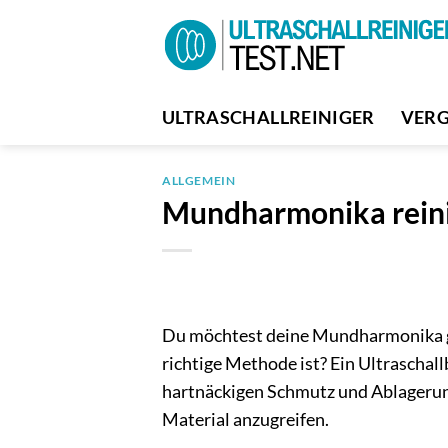
Zum
Inhalt
springen
ULTRASCHALLREINIGER
VERG
ALLGEMEIN
Mundharmonika reini
Du möchtest deine Mundharmonika grü
richtige Methode ist? Ein Ultraschall
hartnäckigen Schmutz und Ablagerun
Material anzugreifen.