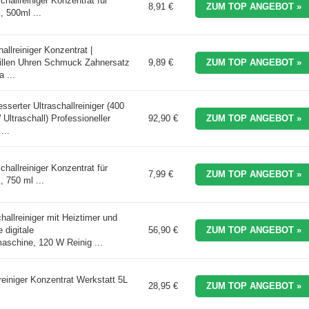
hallreiniger Konzentrat für
8,91 €
ZUM TOP ANGEBOT »
, 500ml ...
allreiniger Konzentrat |
Brillen Uhren Schmuck Zahnersatz
9,89 €
ZUM TOP ANGEBOT »
 ...
serter Ultraschallreiniger (400
ltraschall) Professioneller
92,90 €
ZUM TOP ANGEBOT »
...
hallreiniger Konzentrat für
7,99 €
ZUM TOP ANGEBOT »
 750 ml ...
allreiniger mit Heiztimer und
 digitale
56,90 €
ZUM TOP ANGEBOT »
maschine, 120 W Reinig ...
lreiniger Konzentrat Werkstatt 5L
28,95 €
ZUM TOP ANGEBOT »